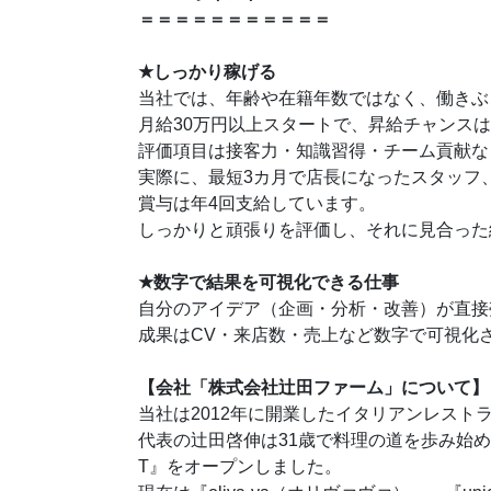
＝＝＝＝＝＝＝＝＝＝＝
★
しっかり稼げる
当社では、年齢や在籍年数ではなく、働きぶ
月給30万円以上スタートで、昇給チャンス
評価項目は接客力・知識習得・チーム貢献な
実際に、最短3カ月で店長になったスタッフ
賞与は年4回支給しています。
しっかりと頑張りを評価し、それに見合った
★
数字で結果を可視化できる仕事
自分のアイデア（企画・分析・改善）が直接
成果はCV・来店数・売上など数字で可視化
【会社「株式会社辻田ファーム」について】
当社は2012年に開業したイタリアンレスト
代表の辻田啓伸は31歳で料理の道を歩み始
T』をオープンしました。