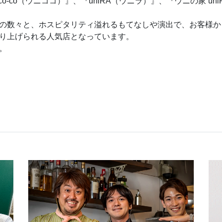
nico-co（ウニココ）』、『uniRA（ウニラ）』、『ウニの家 
の数々と、ホスピタリティ溢れるもてなしや演出で、お客様か
り上げられる人気店となっています。
。