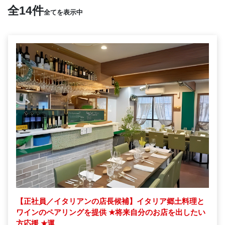
全14件
全てを表示中
【正社員／イタリアンの店長候補】イタリア郷土料理と
ワインのペアリングを提供
★
将来自分のお店を出したい
方応援
★
運...