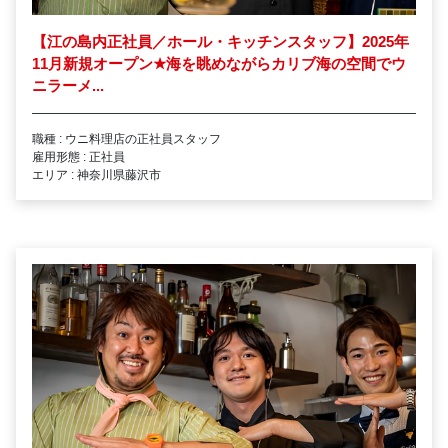
【江の島内正社員／ホール・キッチンスタッフ】2025年
11月新規オープン
★
海を眺めながらカリブ海の空間でウ
ニラーメ...
職種 : ウニ料理店の正社員スタッフ
雇用形態 : 正社員
エリア : 神奈川県藤沢市