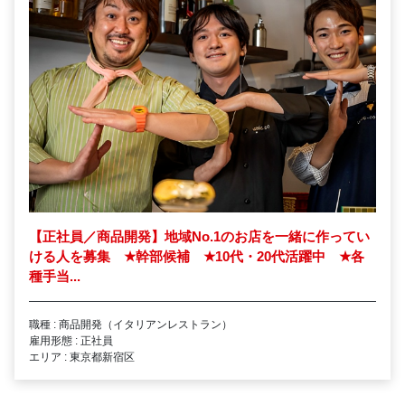
【正社員／商品開発】地域No.1のお店を一緒に作ってい
ける人を募集
★
幹部候補
★
10代・20代活躍中
★
各
種手当...
職種 : 商品開発（イタリアンレストラン）
雇用形態 : 正社員
エリア : 東京都新宿区